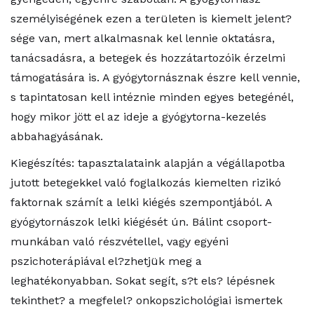
személyiségének ezen a területen is kiemelt jelent?
sége van, mert alkalmasnak kel lennie oktatásra,
tanácsadásra, a betegek és hozzátartozóik érzelmi
támogatására is. A gyógytornásznak észre kell vennie,
s tapintatosan kell intéznie minden egyes betegénél,
hogy mikor jött el az ideje a gyógytorna-kezelés
abbahagyásának.
Kiegészítés: tapasztalataink alapján a végállapotba
jutott betegekkel való foglalkozás kiemelten rizikó
faktornak számít a lelki kiégés szempontjából. A
gyógytornászok lelki kiégését ún. Bálint csoport-
munkában való részvétellel, vagy egyéni
pszichoterápiával el?zhetjük meg a
leghatékonyabban. Sokat segít, s?t els? lépésnek
tekinthet? a megfelel? onkopszichológiai ismertek