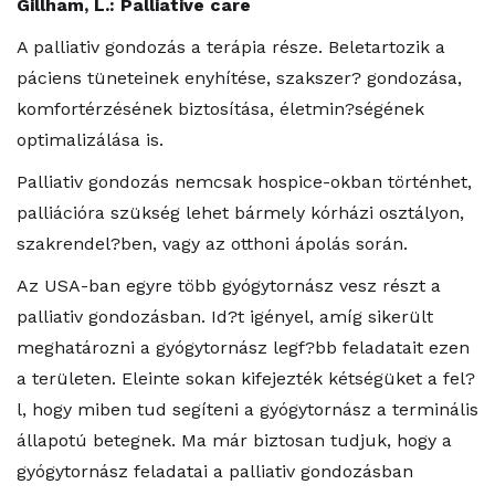
Gillham, L.: Palliative care
A palliativ gondozás a terápia része. Beletartozik a
páciens tüneteinek enyhítése, szakszer? gondozása,
komfortérzésének biztosítása, életmin?ségének
optimalizálása is.
Palliativ gondozás nemcsak hospice-okban történhet,
palliációra szükség lehet bármely kórházi osztályon,
szakrendel?ben, vagy az otthoni ápolás során.
Az USA-ban egyre több gyógytornász vesz részt a
palliativ gondozásban. Id?t igényel, amíg sikerült
meghatározni a gyógytornász legf?bb feladatait ezen
a területen. Eleinte sokan kifejezték kétségüket a fel?
l, hogy miben tud segíteni a gyógytornász a terminális
állapotú betegnek. Ma már biztosan tudjuk, hogy a
gyógytornász feladatai a palliativ gondozásban