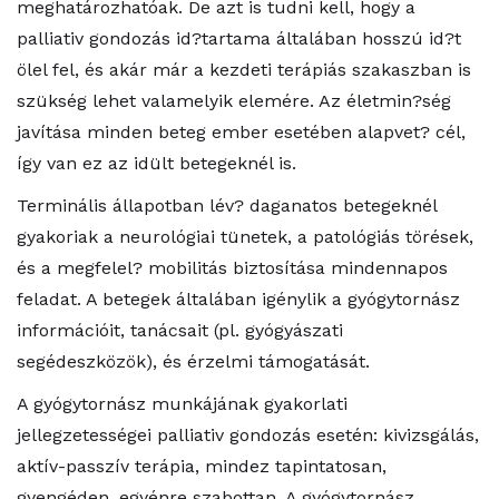
meghatározhatóak. De azt is tudni kell, hogy a
palliativ gondozás id?tartama általában hosszú id?t
ölel fel, és akár már a kezdeti terápiás szakaszban is
szükség lehet valamelyik elemére. Az életmin?ség
javítása minden beteg ember esetében alapvet? cél,
így van ez az idült betegeknél is.
Terminális állapotban lév? daganatos betegeknél
gyakoriak a neurológiai tünetek, a patológiás törések,
és a megfelel? mobilitás biztosítása mindennapos
feladat. A betegek általában igénylik a gyógytornász
információit, tanácsait (pl. gyógyászati
segédeszközök), és érzelmi támogatását.
A gyógytornász munkájának gyakorlati
jellegzetességei palliativ gondozás esetén: kivizsgálás,
aktív-passzív terápia, mindez tapintatosan,
gyengéden, egyénre szabottan. A gyógytornász