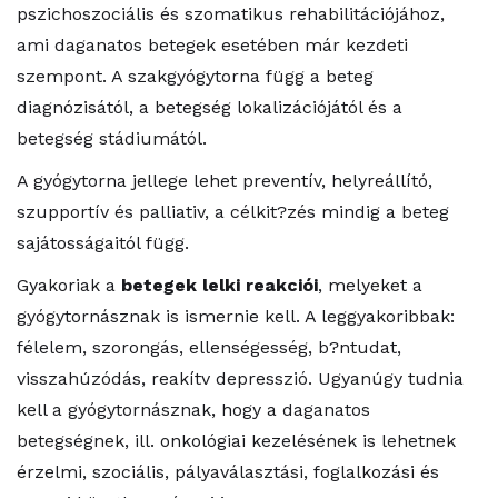
pszichoszociális és szomatikus rehabilitációjához,
ami daganatos betegek esetében már kezdeti
szempont. A szakgyógytorna függ a beteg
diagnózisától, a betegség lokalizációjától és a
betegség stádiumától.
A gyógytorna jellege lehet preventív, helyreállító,
szupportív és palliativ, a célkit?zés mindig a beteg
sajátosságaitól függ.
Gyakoriak a
betegek lelki reakciói
, melyeket a
gyógytornásznak is ismernie kell. A leggyakoribbak:
félelem, szorongás, ellenségesség, b?ntudat,
visszahúzódás, reakítv depresszió. Ugyanúgy tudnia
kell a gyógytornásznak, hogy a daganatos
betegségnek, ill. onkológiai kezelésének is lehetnek
érzelmi, szociális, pályaválasztási, foglalkozási és