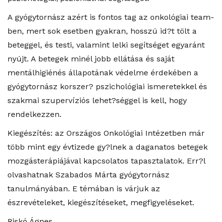
A gyógytornász azért is fontos tag az onkológiai team-
ben, mert sok esetben gyakran, hosszú id?t tölt a
beteggel, és testi, valamint lelki segítséget egyaránt
nyújt. A betegek minél jobb ellátása és saját
mentálhigiénés állapotának védelme érdekében a
gyógytornász korszer? pszichológiai ismeretekkel és
szakmai szupervíziós lehet?séggel is kell, hogy
rendelkezzen.
Kiegészítés: az Országos Onkológiai Intézetben már
több mint egy évtizede gy?lnek a daganatos betegek
mozgásterápiájával kapcsolatos tapasztalatok. Err?l
olvashatnak Szabados Márta gyógytornász
tanulmányában. E témában is várjuk az
észrevételeket, kiegészítéseket, megfigyeléseket.
Riskó Ágnes