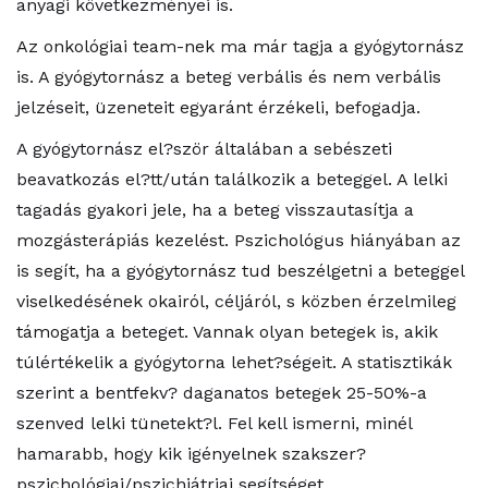
anyagi következményei is.
Az onkológiai team-nek ma már tagja a gyógytornász
is. A gyógytornász a beteg verbális és nem verbális
jelzéseit, üzeneteit egyaránt érzékeli, befogadja.
A gyógytornász el?ször általában a sebészeti
beavatkozás el?tt/után találkozik a beteggel. A lelki
tagadás gyakori jele, ha a beteg visszautasítja a
mozgásterápiás kezelést. Pszichológus hiányában az
is segít, ha a gyógytornász tud beszélgetni a beteggel
viselkedésének okairól, céljáról, s közben érzelmileg
támogatja a beteget. Vannak olyan betegek is, akik
túlértékelik a gyógytorna lehet?ségeit. A statisztikák
szerint a bentfekv? daganatos betegek 25-50%-a
szenved lelki tünetekt?l. Fel kell ismerni, minél
hamarabb, hogy kik igényelnek szakszer?
pszichológiai/pszichiátriai segítséget.